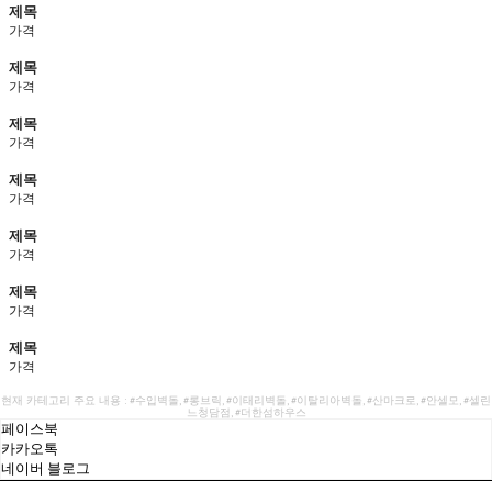
제목
가격
제목
가격
제목
가격
제목
가격
제목
가격
제목
가격
제목
가격
현재 카테고리 주요 내용 : #수입벽돌, #롱브릭, #이태리벽돌, #이탈리아벽돌, #산마크로, #안셀모, #셀린
느청담점, #더한섬하우스
페이스북
카카오톡
네이버 블로그