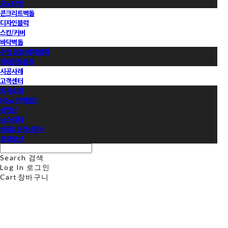
모노타일
콘크리트벽돌
디자인블럭
스킨/커버
바닥벽돌
수입 점토 바닥블럭
국내점토블록
시공사례
고객센터
회사소개
Now 브릭랜드
동영상
뉴스레터
샘플&견적신청서
프로모션
Search
검색
Log In
로그인
Cart
장바구니