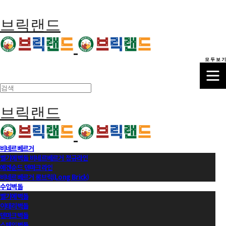
브릭랜드
모 두 보 기
브릭랜드
비네르베르거
벨기에벽돌 비네르베르거 정규라인
에겐순드 덴마크라인
비네르베르거 롱브릭(Long Brick)
수입벽돌
벨기에벽돌
이태리벽돌
덴마크벽돌
스페인벽돌