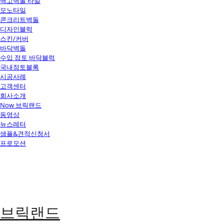
백고벽돌 타일
모노타일
콘크리트벽돌
디자인블럭
스킨/커버
바닥벽돌
수입 점토 바닥블럭
국내점토블록
시공사례
고객센터
회사소개
Now 브릭랜드
동영상
뉴스레터
샘플&견적신청서
프로모션
브릭랜드