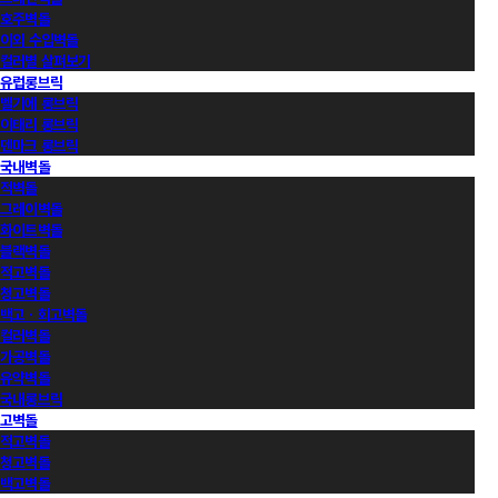
호주벽돌
이외 수입벽돌
컬러별 살펴보기
유럽롱브릭
벨기에 롱브릭
이태리 롱브릭
덴마크 롱브릭
국내벽돌
적벽돌
그레이벽돌
화이트벽돌
블랙벽돌
적고벽돌
청고벽돌
백고ㆍ회고벽돌
컬러벽돌
가공벽돌
유약벽돌
국내롱브릭
고벽돌
적고벽돌
청고벽돌
백고벽돌