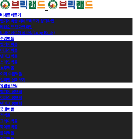
비네르베르거
벨기에벽돌 비네르베르거 정규라인
에겐순드 덴마크라인
비네르베르거 롱브릭(Long Brick)
수입벽돌
벨기에벽돌
이태리벽돌
덴마크벽돌
스페인벽돌
호주벽돌
이외 수입벽돌
컬러별 살펴보기
유럽롱브릭
벨기에 롱브릭
이태리 롱브릭
덴마크 롱브릭
국내벽돌
적벽돌
그레이벽돌
화이트벽돌
블랙벽돌
적고벽돌