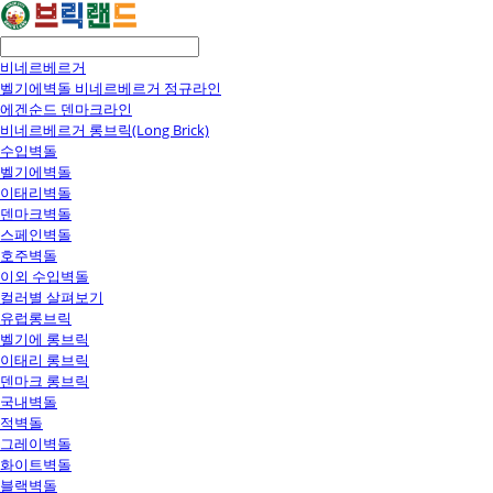
비네르베르거
벨기에벽돌 비네르베르거 정규라인
에겐순드 덴마크라인
비네르베르거 롱브릭(Long Brick)
수입벽돌
벨기에벽돌
이태리벽돌
덴마크벽돌
스페인벽돌
호주벽돌
이외 수입벽돌
컬러별 살펴보기
유럽롱브릭
벨기에 롱브릭
이태리 롱브릭
덴마크 롱브릭
국내벽돌
적벽돌
그레이벽돌
화이트벽돌
블랙벽돌