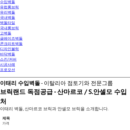
수입벽돌
유럽롱브릭
유리벽돌
국내벽돌
벽돌타일
국내롱브릭
고벽돌
글레이즈벽돌
콘크리트벽돌
디자인블럭
바닥벽돌
스킨/커버
시공사례
프로모션
이태리 수입벽돌
- 이탈리아 점토기와 전문그룹
브릭랜드 독점공급 - 산마르코 / S.안셀모 수입
처
이태리 벽돌, 산마르코 브릭과 안셀모 브릭을 소개합니다.
제목
가격