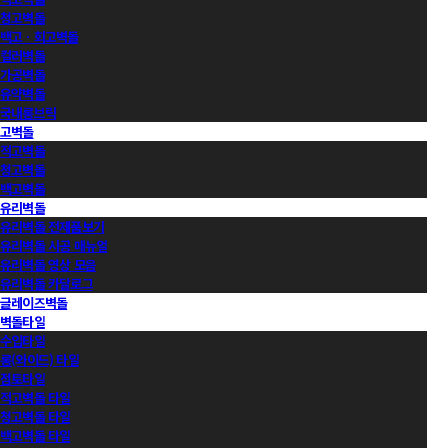
청고벽돌
백고ㆍ회고벽돌
컬러벽돌
가공벽돌
유약벽돌
국내롱브릭
고벽돌
적고벽돌
청고벽돌
백고벽돌
유리벽돌
유리벽돌 전제품보기
유리벽돌 시공 매뉴얼
유리벽돌 영상 모음
유리벽돌 카달로그
글레이즈벽돌
벽돌타일
수입타일
롱(와이드) 타일
점토타일
적고벽돌 타일
청고벽돌 타일
백고벽돌 타일