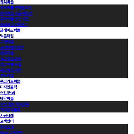
유리벽돌
유리벽돌 전제품보기
유리벽돌 시공 매뉴얼
유리벽돌 영상 모음
유리벽돌 카달로그
글레이즈벽돌
벽돌타일
수입타일
롱(와이드) 타일
점토타일
적고벽돌 타일
청고벽돌 타일
백고벽돌 타일
모노타일
콘크리트벽돌
디자인블럭
스킨/커버
바닥벽돌
수입 점토 바닥블럭
국내점토블록
시공사례
고객센터
회사소개
Now 브릭랜드