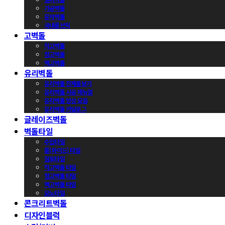
가공벽돌
유약벽돌
국내롱브릭
고벽돌
적고벽돌
청고벽돌
백고벽돌
유리벽돌
유리벽돌 전제품보기
유리벽돌 시공 매뉴얼
유리벽돌 영상 모음
유리벽돌 카달로그
글레이즈벽돌
벽돌타일
수입타일
롱(와이드) 타일
점토타일
적고벽돌 타일
청고벽돌 타일
백고벽돌 타일
모노타일
콘크리트벽돌
디자인블럭