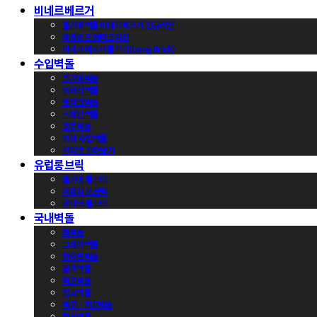
비네르베르거
벨기에벽돌 비네르베르거 정규라인
에겐순드 덴마크라인
비네르베르거 롱브릭(Long Brick)
수입벽돌
벨기에벽돌
이태리벽돌
덴마크벽돌
스페인벽돌
호주벽돌
이외 수입벽돌
컬러별 살펴보기
유럽롱브릭
벨기에 롱브릭
이태리 롱브릭
덴마크 롱브릭
국내벽돌
적벽돌
그레이벽돌
화이트벽돌
블랙벽돌
적고벽돌
청고벽돌
백고ㆍ회고벽돌
컬러벽돌