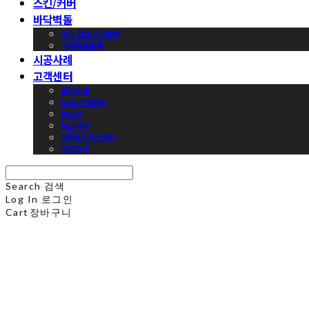
스킨/커버
바닥벽돌
수입 점토 바닥블럭
국내점토블록
시공사례
고객센터
회사소개
Now 브릭랜드
동영상
뉴스레터
샘플&견적신청서
프로모션
Search
검색
Log In
로그인
Cart
장바구니