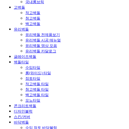
국내롱브릭
고벽돌
적고벽돌
청고벽돌
백고벽돌
유리벽돌
유리벽돌 전제품보기
유리벽돌 시공 매뉴얼
유리벽돌 영상 모음
유리벽돌 카달로그
글레이즈벽돌
벽돌타일
수입타일
롱(와이드) 타일
점토타일
적고벽돌 타일
청고벽돌 타일
백고벽돌 타일
모노타일
콘크리트벽돌
디자인블럭
스킨/커버
바닥벽돌
수입 점토 바닥블럭