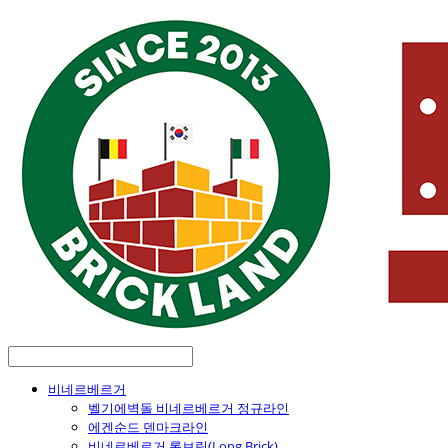
비네르베르거
벨기에벽돌 비네르베르거 정규라인
에겐순드 덴마크라인
비네르베르거 롱브릭(Long Brick)