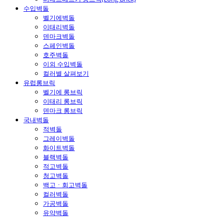
수입벽돌
벨기에벽돌
이태리벽돌
덴마크벽돌
스페인벽돌
호주벽돌
이외 수입벽돌
컬러별 살펴보기
유럽롱브릭
벨기에 롱브릭
이태리 롱브릭
덴마크 롱브릭
국내벽돌
적벽돌
그레이벽돌
화이트벽돌
블랙벽돌
적고벽돌
청고벽돌
백고ㆍ회고벽돌
컬러벽돌
가공벽돌
유약벽돌