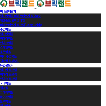
비네르베르거
벨기에벽돌 비네르베르거 정규라인
에겐순드 덴마크라인
비네르베르거 롱브릭(Long Brick)
수입벽돌
벨기에벽돌
이태리벽돌
덴마크벽돌
스페인벽돌
호주벽돌
이외 수입벽돌
컬러별 살펴보기
유럽롱브릭
벨기에 롱브릭
이태리 롱브릭
덴마크 롱브릭
국내벽돌
적벽돌
그레이벽돌
화이트벽돌
블랙벽돌
적고벽돌