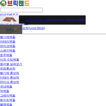
비네르베르거
벨기에벽돌 비네르베르거 정규라인
BLT01 터치브릭 포인트 레드 240 / 헤베당 14,300원
에겐순드 덴마크라인
비네르베르거 롱브릭(Long Brick)
전
화
상
담
수입벽돌
벨기에벽돌
이태리벽돌
덴마크벽돌
스페인벽돌
호주벽돌
이외 수입벽돌
컬러별 살펴보기
유럽롱브릭
벨기에 롱브릭
이태리 롱브릭
덴마크 롱브릭
국내벽돌
적벽돌
그레이벽돌
화이트벽돌
블랙벽돌