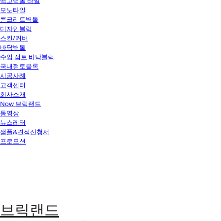
백고벽돌 타일
모노타일
콘크리트벽돌
디자인블럭
스킨/커버
바닥벽돌
수입 점토 바닥블럭
국내점토블록
시공사례
고객센터
회사소개
Now 브릭랜드
동영상
뉴스레터
샘플&견적신청서
프로모션
브릭랜드