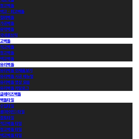
청고벽돌
백고ㆍ회고벽돌
컬러벽돌
가공벽돌
유약벽돌
국내롱브릭
고벽돌
적고벽돌
청고벽돌
백고벽돌
유리벽돌
유리벽돌 전제품보기
유리벽돌 시공 매뉴얼
유리벽돌 영상 모음
유리벽돌 카달로그
글레이즈벽돌
벽돌타일
수입타일
롱(와이드) 타일
점토타일
적고벽돌 타일
청고벽돌 타일
백고벽돌 타일