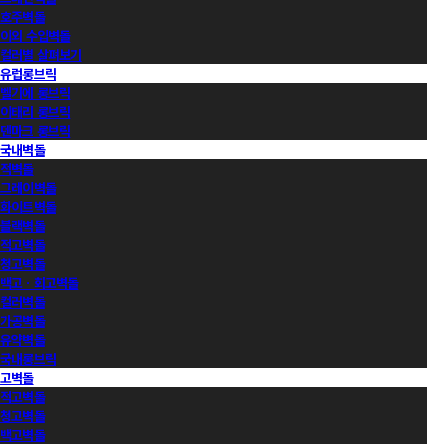
호주벽돌
이외 수입벽돌
컬러별 살펴보기
유럽롱브릭
벨기에 롱브릭
이태리 롱브릭
덴마크 롱브릭
국내벽돌
적벽돌
그레이벽돌
화이트벽돌
블랙벽돌
적고벽돌
청고벽돌
백고ㆍ회고벽돌
컬러벽돌
가공벽돌
유약벽돌
국내롱브릭
고벽돌
적고벽돌
청고벽돌
백고벽돌