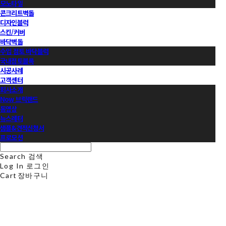
모노타일
콘크리트벽돌
디자인블럭
스킨/커버
바닥벽돌
수입 점토 바닥블럭
국내점토블록
시공사례
고객센터
회사소개
Now 브릭랜드
동영상
뉴스레터
샘플&견적신청서
프로모션
Search
검색
Log In
로그인
Cart
장바구니