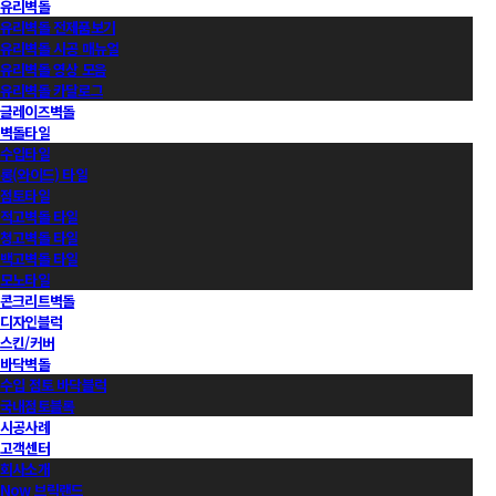
유리벽돌
유리벽돌 전제품보기
유리벽돌 시공 매뉴얼
유리벽돌 영상 모음
유리벽돌 카달로그
글레이즈벽돌
벽돌타일
수입타일
롱(와이드) 타일
점토타일
적고벽돌 타일
청고벽돌 타일
백고벽돌 타일
모노타일
콘크리트벽돌
디자인블럭
스킨/커버
바닥벽돌
수입 점토 바닥블럭
국내점토블록
시공사례
고객센터
회사소개
Now 브릭랜드